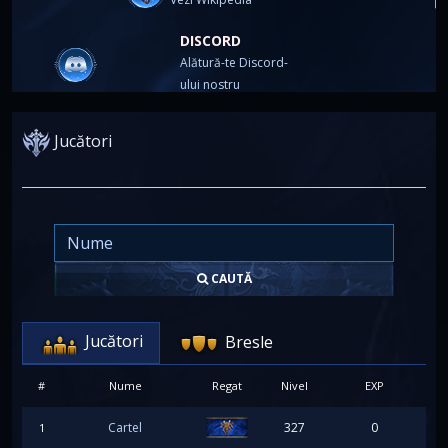
DISCORD
Alătură-te Discord-
ului nostru
Jucători
CAUTĂ
Jucători
Bresle
#
Nume
Regat
Nivel
EXP
Cartel
327
0
1