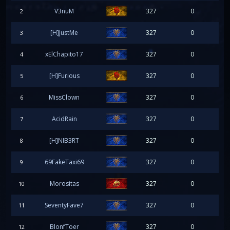
V3nuM
327
0
2
[H]JustMe
327
0
3
xElChapito17
327
0
4
[H]Furious
327
0
5
MissClown
327
0
6
AcidRain
327
0
7
[H]NIB3RT
327
0
8
69FakeTaxi69
327
0
9
Morositas
327
0
10
SeventyFave7
327
0
11
BlonfToer
327
0
12