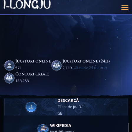
Jucători online
Jucători online (24h)
(Ultimele 24 de ore)
,
5
7
1
2
1
1
9
Conturi create
,
1
3
8
2
6
8
DESCARCĂ
Client de joc 3.1
GB
WIKIPEDIA
Vezi Wikipedia