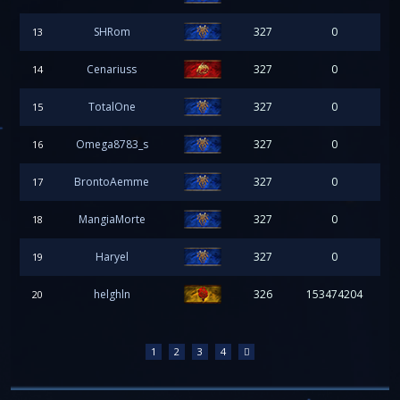
SHRom
327
0
13
Cenariuss
327
0
14
TotalOne
327
0
15
Omega8783_s
327
0
16
BrontoAemme
327
0
17
MangiaMorte
327
0
18
Haryel
327
0
19
helghln
326
153474204
20
1
2
3
4