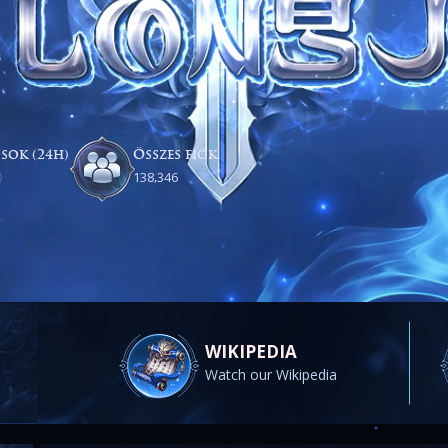
osok (24h)
Összes fiók
)
,
1
3
8
3
4
6
WIKIPEDIA
Watch our Wikipedia