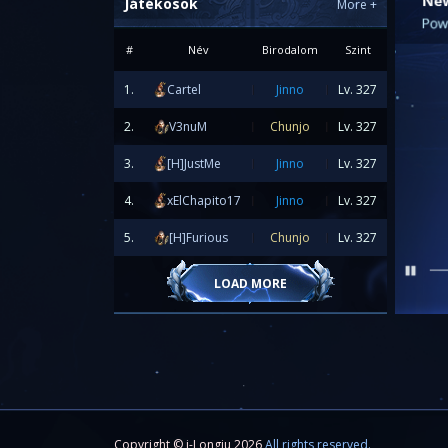
Játékosok
More
+
#
Név
Birodalom
Szint
1.
Cartel
Jinno
Lv.
327
2.
V3nuM
Chunjo
Lv.
327
3.
[H]JustMe
Jinno
Lv.
327
4.
xElChapito17
Jinno
Lv.
327
5.
[H]Furious
Chunjo
Lv.
327
LOAD MORE
Copyright © i-Longju 2026
All rights reserved.