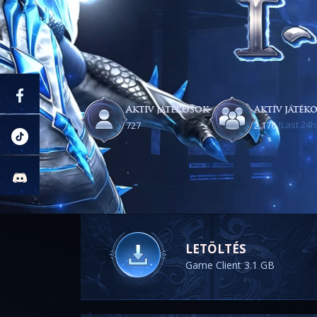
Aktív játékosok
Aktív játék
(Last 24h
,
7
2
7
2
1
7
6
LETÖLTÉS
Game Client 3.1 GB