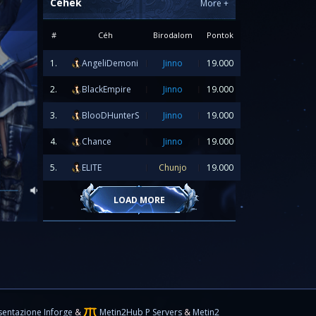
Céhek
More
+
#
Céh
Birodalom
Pontok
1.
AngeliDemoni
Jinno
19.000
2.
BlackEmpire
Jinno
19.000
3.
BlooDHunterS
Jinno
19.000
20.06.2026
4.
Chance
Jinno
19.000
5.
ELITE
Chunjo
19.000
 officially go online tomorrow,
20.06.2026 at
LOAD MORE
updates here:
d/499-server-fusion-20-06-2026/']
Server
pdate Details
[/url]
TITION
sentazione Inforge
&
Metin2Hub P Servers
&
Metin2
ial competition for all players!