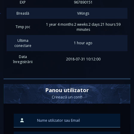
EXP
967890151
Breaslă
ViKings
1 year 4 months 2 weeks 2 days 21 hours 59
Timp joc
minutes
Ultima
1 hour ago
conectare
Data
2018-07-31 10:12:00
înregistrării
Panou utilizator
Creează un cont!