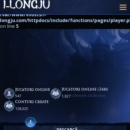
Warning
: strpos() expects at least 2 parameters, 1 given in
/var/www/vhosts/i-
longju.com/httpdocs/include/functions/pages/player.
on line
5
Jucători online (24h)
Jucători online
(Ultimele 24 de ore)
,
5
4
7
1
9
2
7
Conturi create
,
1
3
8
3
2
5
DESCARCĂ