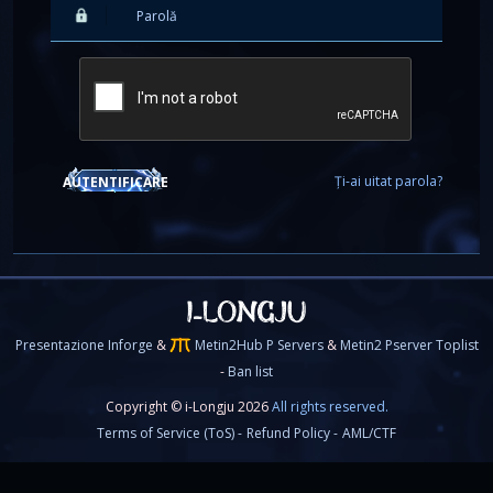
Ți-ai uitat parola?
AUTENTIFICARE
Presentazione Inforge
&
Metin2Hub P Servers
&
Metin2 Pserver Toplist
-
Ban list
Copyright © i-Longju 2026
All rights reserved.
Terms of Service (ToS) -
Refund Policy -
AML/CTF