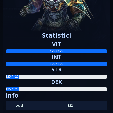
Statistici
VIT
125 / 125
INT
125 / 125
STR
125 / 125
DEX
125 / 125
Info
Level
322