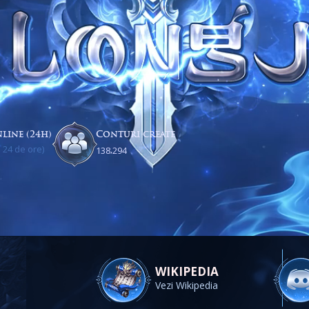
line (24h)
Conturi create
 24 de ore)
,
1
3
8
2
9
4
WIKIPEDIA
Vezi Wikipedia