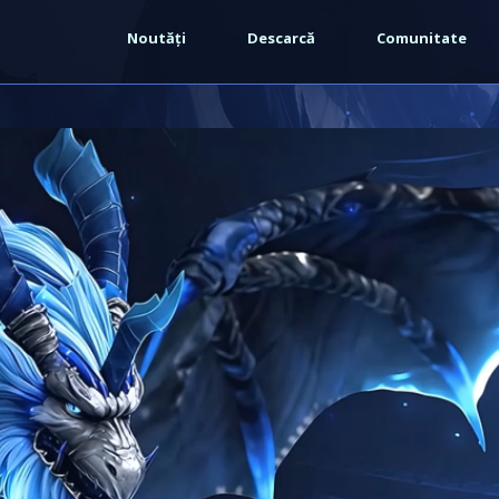
Warning
: strpos() expects at least 2 parameters, 1 given in
Noutăți
Descarcă
Comunitate