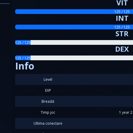
VIT
125 / 125
INT
125 / 125
STR
125 / 125
DEX
125 / 125
Info
Level
EXP
Breaslă
Timp joc
1 year 
Ultima conectare