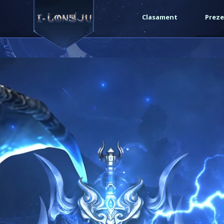
/var/www/vhosts/i-longju.com/httpdocs/include/functi
Clasament
Preze