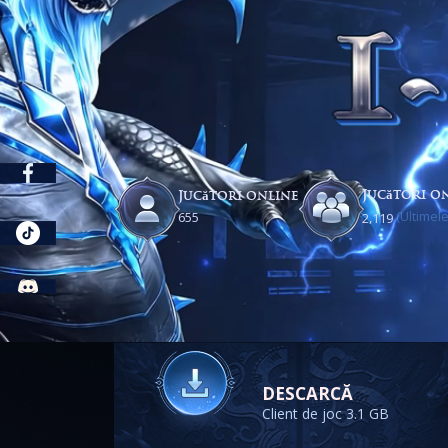
Jucători on
Jucători online
(Ultimele
,
6
5
5
2
1
1
9
DESCARCĂ
Client de joc 3.1 GB