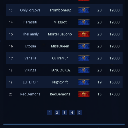
OnlyForLove
Trombone92
20
19000
13
Parassiti
MissBot
20
19000
14
TheFamily
MorteTuaSono
20
19000
15
Utopia
MissQueen
20
19000
16
Vanella
CuTreMur
20
19000
17
ViKings
HANCOCK02
20
19000
18
ELITETOP
NightShift
19
18000
19
RedDemons
RedDemons
18
17000
20
1
2
3
4