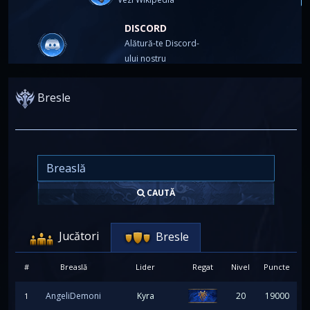
DISCORD
Alătură-te Discord-
ului nostru
Bresle
CAUTĂ
Jucători
Bresle
#
Breaslă
Lider
Regat
Nivel
Puncte
AngeliDemoni
Kyra
20
19000
1