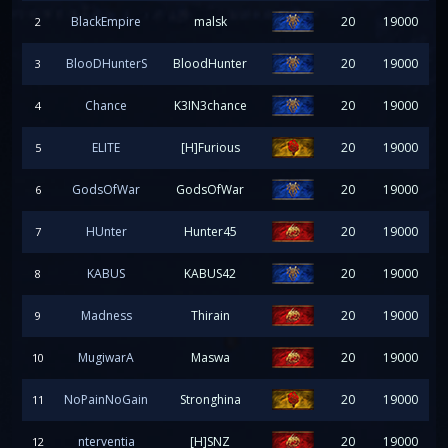
BlackEmpire
malsk
20
19000
2
BlooDHunterS
BloodHunter
20
19000
3
Chance
K3IN3chance
20
19000
4
ELITE
[H]Furious
20
19000
5
GodsOfWar
GodsOfWar
20
19000
6
HUnter
Hunter45
20
19000
7
KABUS
KABUS42
20
19000
8
Madness
Thirain
20
19000
9
MugiwarA
Maswa
20
19000
10
NoPainNoGain
Stronghina
20
19000
11
nterventia
[H]SNZ
20
19000
12