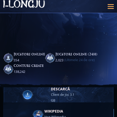
Jucători online
Jucători online (24h)
(Ultimele 24 de ore)
,
5
5
4
2
0
2
3
Conturi create
,
1
3
8
2
4
2
DESCARCĂ
Client de joc 3.1
GB
WIKIPEDIA
Vezi Wikipedia