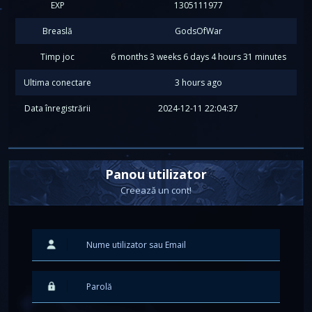
EXP
1305111977
Breaslă
GodsOfWar
Timp joc
6 months 3 weeks 6 days 4 hours 31 minutes
Ultima conectare
3 hours ago
Data înregistrării
2024-12-11 22:04:37
Panou utilizator
Creează un cont!