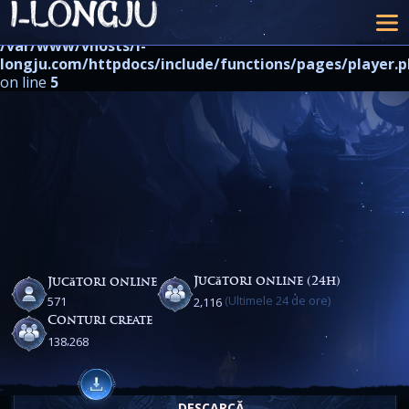
Warning
: strpos() expects at least 2 parameters, 1 given in
/var/www/vhosts/i-
longju.com/httpdocs/include/functions/pages/player.
on line
5
Jucători online (24h)
Jucători online
(Ultimele 24 de ore)
,
5
7
1
2
1
1
6
Conturi create
,
1
3
8
2
6
8
DESCARCĂ