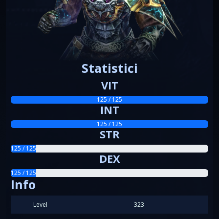
Statistici
VIT
125 / 125
INT
125 / 125
STR
125 / 125
DEX
125 / 125
Info
Level
323