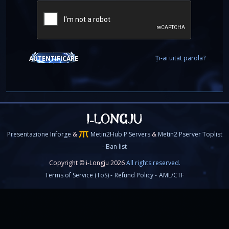
Ți-ai uitat parola?
AUTENTIFICARE
Presentazione Inforge
&
Metin2Hub P Servers
&
Metin2 Pserver Toplist
-
Ban list
Copyright © i-Longju 2026
All rights reserved.
Terms of Service (ToS) -
Refund Policy -
AML/CTF