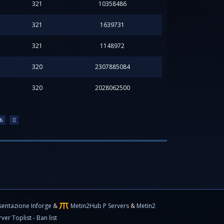
321
10358486
321
1639731
321
1148972
320
2307885084
320
2028062500
6
sentazione Inforge
&
Metin2Hub P Servers
&
Metin2
rver Toplist
-
Ban list