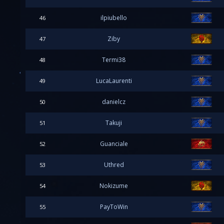
ilpiubello
46
Ziby
47
Termi38
48
LucaLaurenti
49
danielcz
50
Takuji
51
Guanciale
52
Uthred
53
Nokizume
54
PayToWin
55