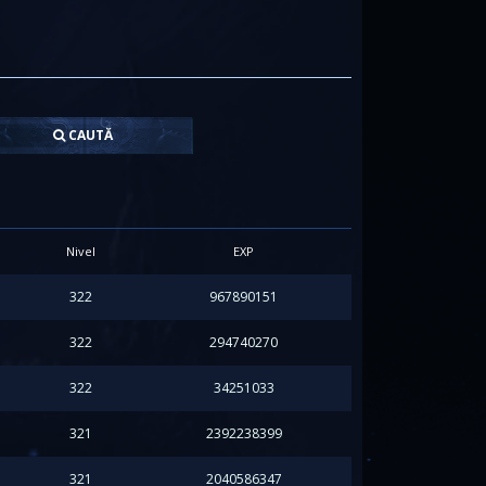
CAUTĂ
Nivel
EXP
322
967890151
322
294740270
322
34251033
321
2392238399
321
2040586347