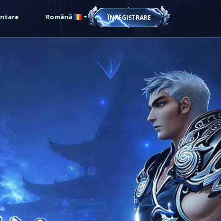
ntare
Română
ÎNREGISTRARE