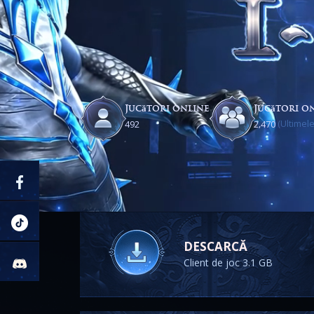
Jucători online
Jucători on
(Ultimele
,
4
9
2
2
4
7
0
DESCARCĂ
Client de joc 3.1 GB