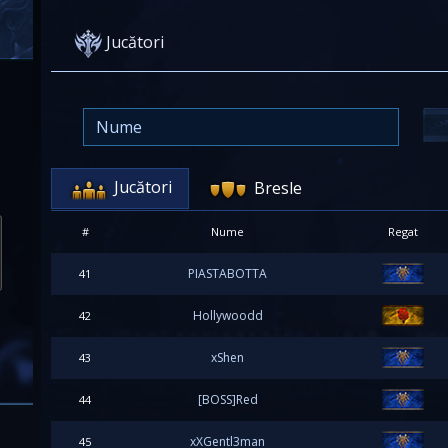
Jucători
Jucători
Bresle
#
Nume
Regat
PIASTABOTTA
41
Hollywoodd
42
xShen
43
[BOSS]Red
44
xXGentl3man
45