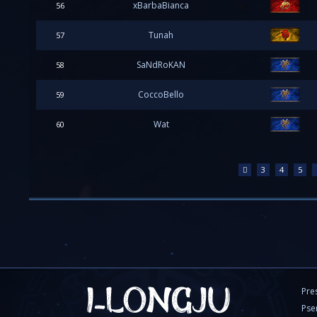
xBarbaBianca
56
Tunah
57
SaNdRoKAN
58
CoccoBello
59
Wat
60
3
4
5
Pre
Pse