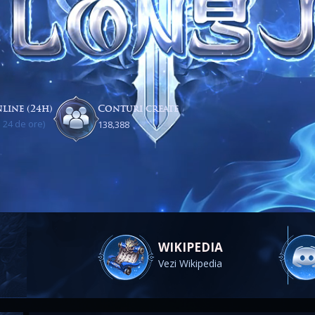
line (24h)
Conturi create
 24 de ore)
,
1
3
8
3
8
8
WIKIPEDIA
Vezi Wikipedia