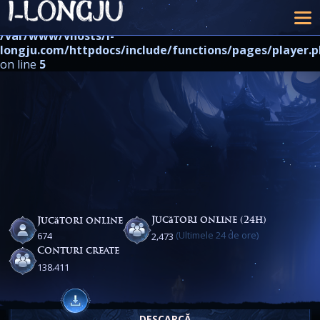
Warning
: strpos() expects at least 2 parameters, 1 given in
/var/www/vhosts/i-
longju.com/httpdocs/include/functions/pages/player.
on line
5
Jucători online (24h)
Jucători online
(Ultimele 24 de ore)
,
6
7
4
2
4
7
3
Conturi create
,
1
3
8
4
1
1
DESCARCĂ