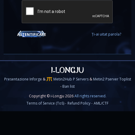
Ți-ai uitat parola?
AUTENTIFICARE
Presentazione Inforge
&
Metin2Hub P Servers
&
Metin2 Pserver Toplist
-
Ban list
Copyright © i-Longju 2026
All rights reserved.
Terms of Service (ToS) -
Refund Policy -
AML/CTF