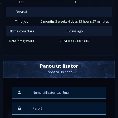
EXP
0
Breaslă
-
Timp joc
5 months 3 weeks 4 days 15 hours 57 minutes
Ultima conectare
3 days ago
Data înregistrării
2024-09-12 00:54:07
Panou utilizator
Creează un cont!