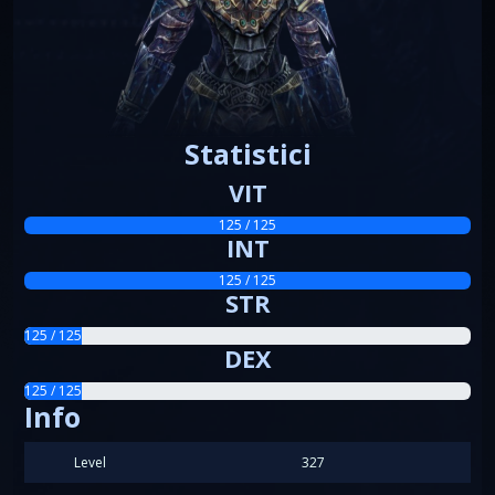
Statistici
VIT
125 / 125
INT
125 / 125
STR
125 / 125
DEX
125 / 125
Info
Level
327