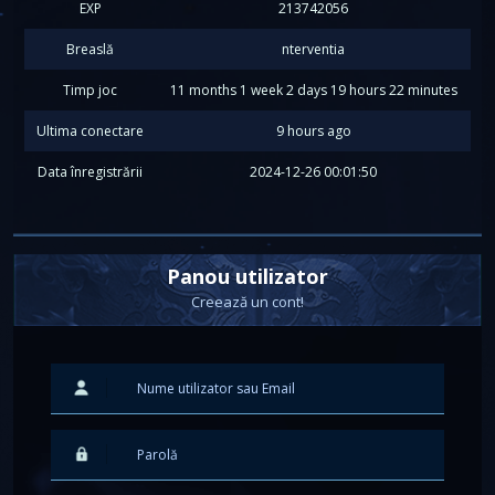
EXP
213742056
Breaslă
nterventia
Timp joc
11 months 1 week 2 days 19 hours 22 minutes
Ultima conectare
9 hours ago
Data înregistrării
2024-12-26 00:01:50
Panou utilizator
Creează un cont!