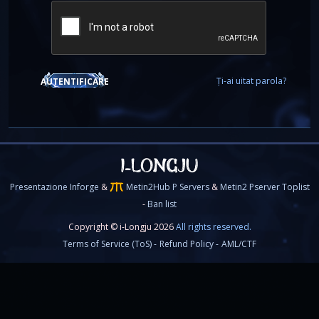
Ți-ai uitat parola?
AUTENTIFICARE
Presentazione Inforge
&
Metin2Hub P Servers
&
Metin2 Pserver Toplist
-
Ban list
Copyright © i-Longju 2026
All rights reserved.
Terms of Service (ToS) -
Refund Policy -
AML/CTF