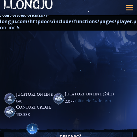
Warning
: strpos() expects at least 2 parameters, 1 given in
/var/www/vhosts/i-
longju.com/httpdocs/include/functions/pages/player.
on line
5
Jucători online (24h)
Jucători online
(Ultimele 24 de ore)
,
6
4
6
2
0
7
7
Conturi create
,
1
3
8
3
3
8
DESCARCĂ