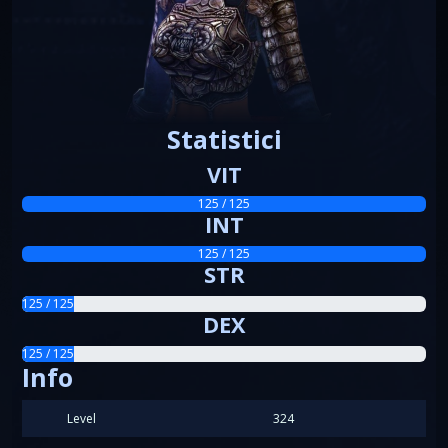
Statistici
VIT
125 / 125
INT
125 / 125
STR
125 / 125
DEX
125 / 125
Info
Level
324