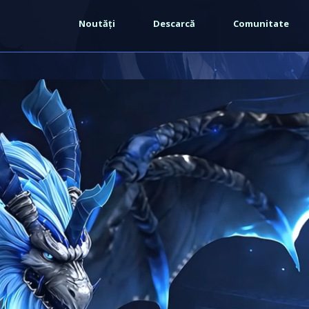
Warning
: strpos() expects at least 2 parameters, 1 given in
Noutăți
Descarcă
Comunitate