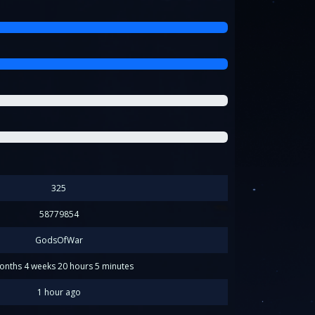
325
58779854
GodsOfWar
onths 4 weeks 20 hours 5 minutes
1 hour ago