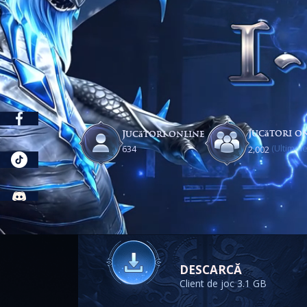
Jucători on
Jucători online
(Ultimele
,
6
3
4
2
0
0
2
DESCARCĂ
Client de joc 3.1 GB