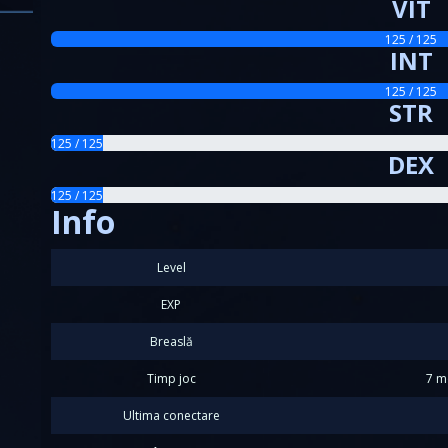
VIT
125 / 125
INT
125 / 125
STR
125 / 125
DEX
125 / 125
Info
Level
EXP
Breaslă
Timp joc
7 m
Ultima conectare