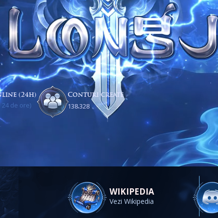
line (24h)
Conturi create
 24 de ore)
,
1
3
8
3
2
8
WIKIPEDIA
Vezi Wikipedia