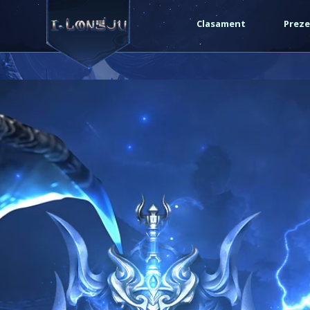
/var/www/vhosts/i-longju.com/httpdocs/include/functi
Clasament
Preze