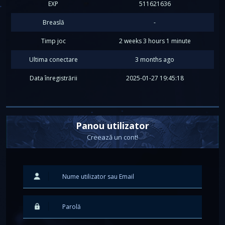
EXP
511621636
Breaslă
-
Timp joc
2 weeks 3 hours 1 minute
Ultima conectare
3 months ago
Data înregistrării
2025-01-27 19:45:18
Panou utilizator
Creează un cont!