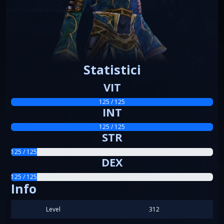
Statistici
VIT
125 / 125
INT
125 / 125
STR
125 / 125
DEX
125 / 125
Info
Level
312