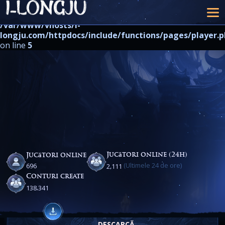
Warning
: strpos() expects at least 2 parameters, 1 given in
/var/www/vhosts/i-
longju.com/httpdocs/include/functions/pages/player.
on line
5
Jucători online (24h)
Jucători online
(Ultimele 24 de ore)
,
6
9
6
2
1
1
1
Conturi create
,
1
3
8
3
4
1
DESCARCĂ