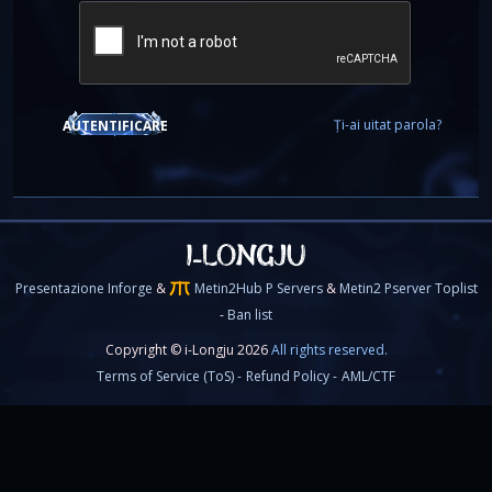
Ți-ai uitat parola?
AUTENTIFICARE
Presentazione Inforge
&
Metin2Hub P Servers
&
Metin2 Pserver Toplist
-
Ban list
Copyright © i-Longju 2026
All rights reserved.
Terms of Service (ToS) -
Refund Policy -
AML/CTF