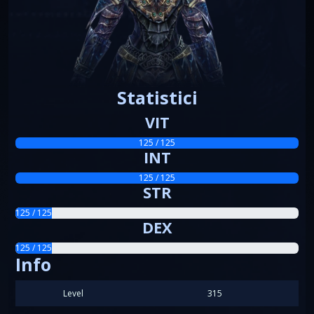
Statistici
VIT
125 / 125
INT
125 / 125
STR
125 / 125
DEX
125 / 125
Info
Level
315