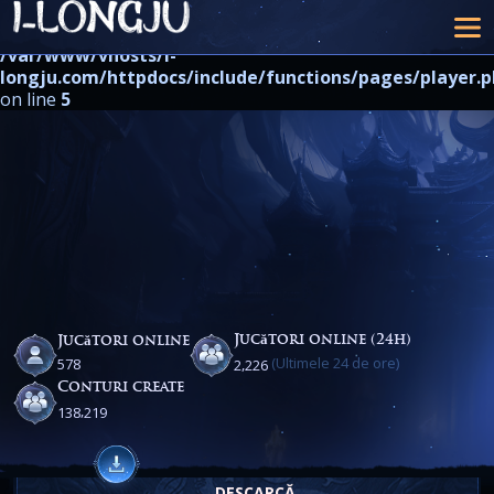
Warning
: strpos() expects at least 2 parameters, 1 given in
/var/www/vhosts/i-
longju.com/httpdocs/include/functions/pages/player.
on line
5
Jucători online (24h)
Jucători online
(Ultimele 24 de ore)
,
5
7
8
2
2
2
6
Conturi create
,
1
3
8
2
1
9
DESCARCĂ