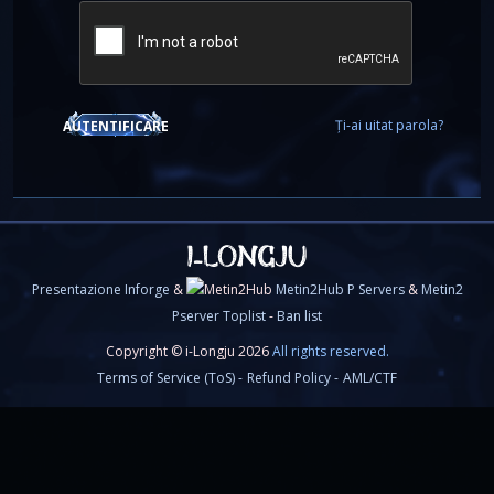
Ți-ai uitat parola?
AUTENTIFICARE
Presentazione Inforge
&
Metin2Hub P Servers
&
Metin2
Pserver Toplist
-
Ban list
Copyright © i-Longju 2026
All rights reserved.
Terms of Service (ToS) -
Refund Policy -
AML/CTF