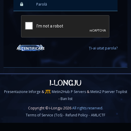
Ți-ai uitat parola?
AUTENTIFICARE
Presentazione Inforge
&
Metin2Hub P Servers
&
Metin2 Pserver Toplist
-
Ban list
Copyright © i-Longju 2026
All rights reserved.
Terms of Service (ToS) -
Refund Policy -
AML/CTF