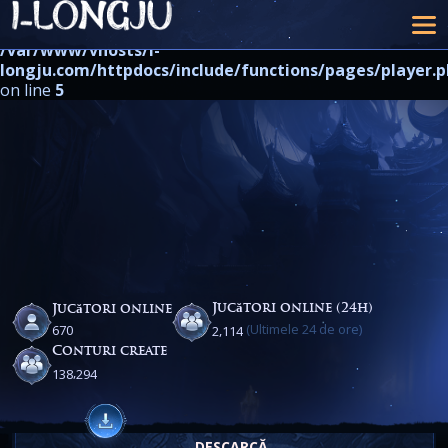
Warning
: strpos() expects at least 2 parameters, 1 given in
/var/www/vhosts/i-
longju.com/httpdocs/include/functions/pages/player.
on line
5
Jucători online (24h)
Jucători online
(Ultimele 24 de ore)
,
6
7
0
2
1
1
4
Conturi create
,
1
3
8
2
9
4
DESCARCĂ