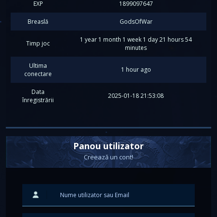
EXP
1899097647
Breaslă
GodsOfWar
1 year 1 month 1 week 1 day 21 hours 54
Timp joc
minutes
Ultima
1 hour ago
conectare
Data
2025-01-18 21:53:08
înregistrării
Panou utilizator
Creează un cont!