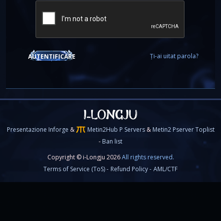
Ți-ai uitat parola?
AUTENTIFICARE
Presentazione Inforge
&
Metin2Hub P Servers
&
Metin2 Pserver Toplist
-
Ban list
Copyright © i-Longju 2026
All rights reserved.
Terms of Service (ToS) -
Refund Policy -
AML/CTF