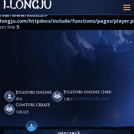
Warning
: strpos() expects at least 2 parameters, 1 given in
/var/www/vhosts/i-
longju.com/httpdocs/include/functions/pages/player.
on line
5
Jucători online (24h)
Jucători online
(Ultimele 24 de ore)
,
4
5
4
1
8
5
1
Conturi create
,
1
3
8
3
2
5
DESCARCĂ