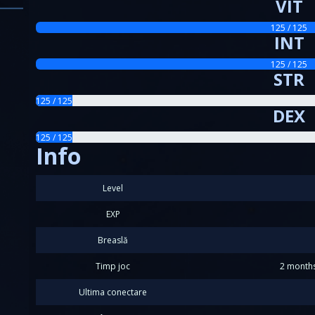
VIT
125 / 125
INT
125 / 125
STR
125 / 125
DEX
125 / 125
Info
Level
EXP
Breaslă
Timp joc
2 months
Ultima conectare