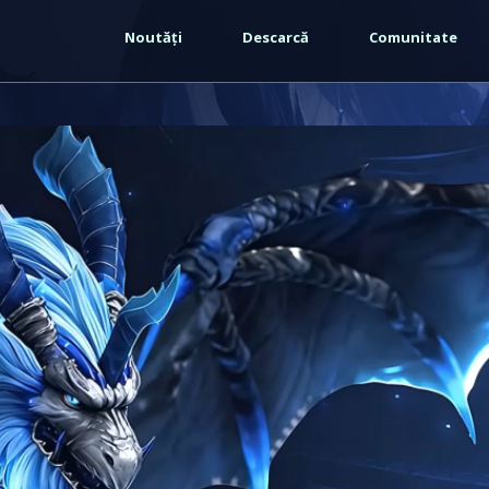
Warning
: strpos() expects at least 2 parameters, 1 given in
Noutăți
Descarcă
Comunitate