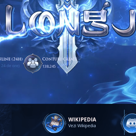
line (24h)
Conturi create
 24 de ore)
,
1
3
8
2
4
5
WIKIPEDIA
Vezi Wikipedia