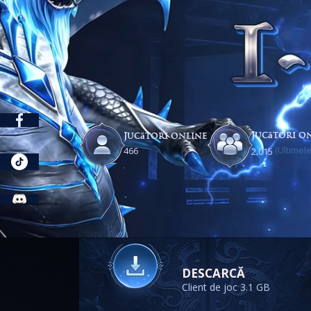
Jucători on
Jucători online
(Ultimele
,
4
6
6
2
0
1
5
DESCARCĂ
Client de joc 3.1 GB