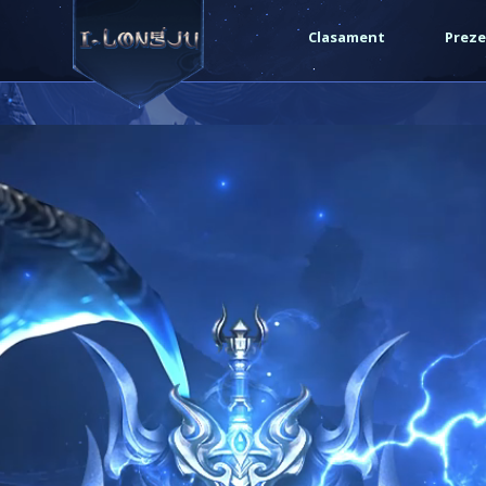
/var/www/vhosts/i-longju.com/httpdocs/include/functi
Clasament
Preze