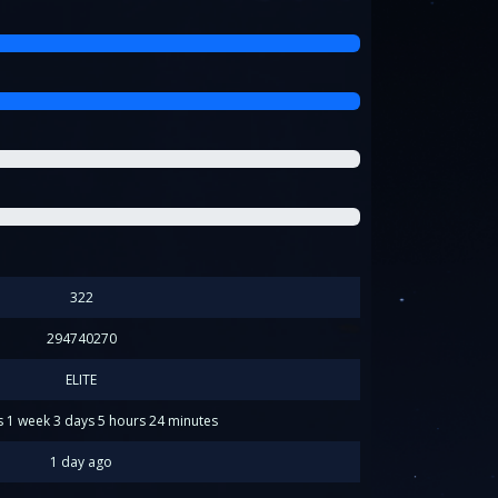
322
294740270
ELITE
 1 week 3 days 5 hours 24 minutes
1 day ago