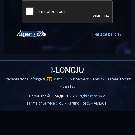
Ți-ai uitat parola?
AUTENTIFICARE
Presentazione Inforge
&
Metin2Hub P Servers
&
Metin2 Pserver Toplist
-
Ban list
Copyright © i-Longju 2026
All rights reserved.
Terms of Service (ToS) -
Refund Policy -
AML/CTF