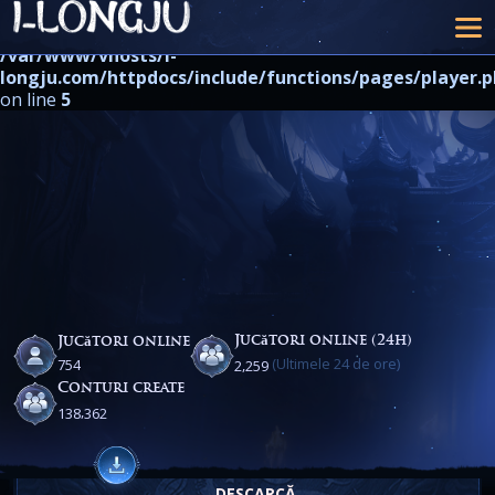
Warning
: strpos() expects at least 2 parameters, 1 given in
/var/www/vhosts/i-
longju.com/httpdocs/include/functions/pages/player.
on line
5
Jucători online (24h)
Jucători online
(Ultimele 24 de ore)
,
7
5
4
2
2
5
9
Conturi create
,
1
3
8
3
6
2
DESCARCĂ