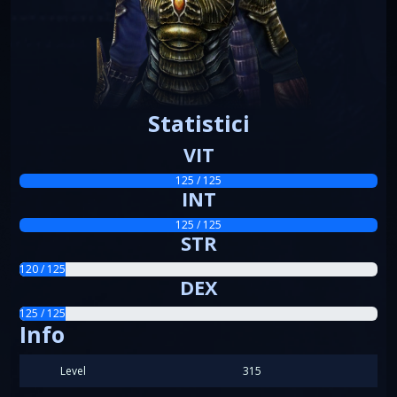
Statistici
VIT
125 / 125
INT
125 / 125
STR
120 / 125
DEX
125 / 125
Info
Level
315