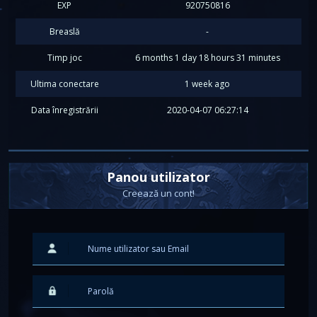
EXP
920750816
Breaslă
-
Timp joc
6 months 1 day 18 hours 31 minutes
Ultima conectare
1 week ago
Data înregistrării
2020-04-07 06:27:14
Panou utilizator
Creează un cont!