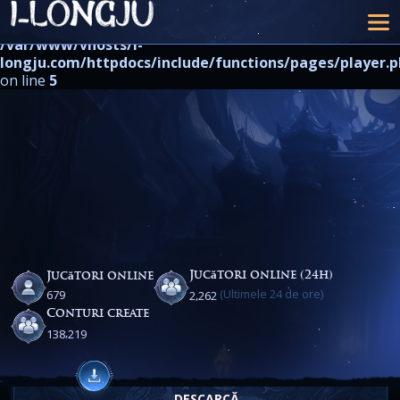
Warning
: strpos() expects at least 2 parameters, 1 given in
/var/www/vhosts/i-
longju.com/httpdocs/include/functions/pages/player.
on line
5
Jucători online (24h)
Jucători online
(Ultimele 24 de ore)
,
6
7
9
2
2
6
2
Conturi create
,
1
3
8
2
1
9
DESCARCĂ