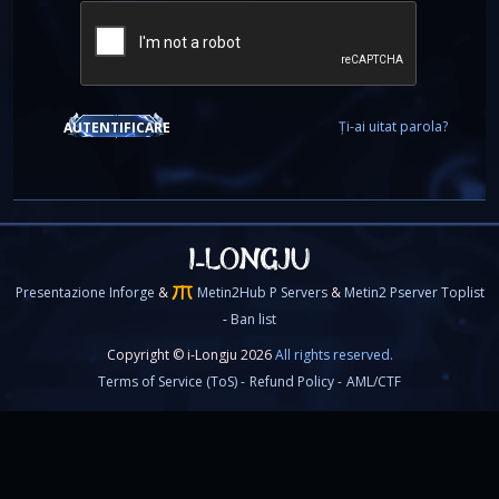
Ți-ai uitat parola?
AUTENTIFICARE
Presentazione Inforge
&
Metin2Hub P Servers
&
Metin2 Pserver Toplist
-
Ban list
Copyright © i-Longju 2026
All rights reserved.
Terms of Service (ToS) -
Refund Policy -
AML/CTF