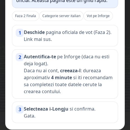
oficial. Aceasta pagina este un ghid rapid.
Faza 2 Finala
Categorie server italian
Vot pe Inforge
Deschide
pagina oficiala de vot (Faza 2).
1
Link mai sus.
Autentifica-te
pe Inforge (daca nu esti
2
deja logat).
Daca nu ai cont,
creeaza-l
: dureaza
aproximativ
4 minute
si iti recomandam
sa completezi toate datele cerute la
crearea contului.
Selecteaza i-Longju
si confirma.
3
Gata.