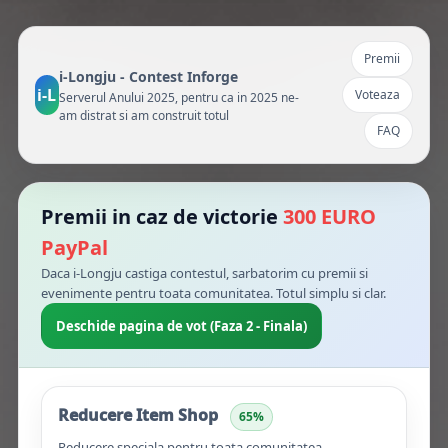
Premii
i-Longju - Contest Inforge
i-L
Voteaza
Serverul Anului 2025, pentru ca in 2025 ne-
am distrat si am construit totul
FAQ
Premii in caz de victorie
300 EURO
PayPal
Daca i-Longju castiga contestul, sarbatorim cu premii si
evenimente pentru toata comunitatea. Totul simplu si clar.
Deschide pagina de vot (Faza 2 - Finala)
Reducere Item Shop
65%
Reducere speciala pentru toata comunitatea.